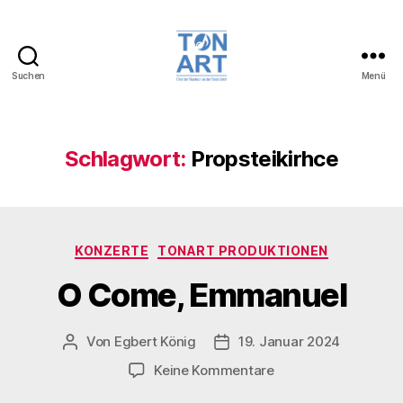
Suchen
Menü
TonArt,
Chor
der
Musikschule
Schlagwort:
Propsteikirhce
der
Stadt
Jülich
Kategorien
KONZERTE
TONART PRODUKTIONEN
O Come, Emmanuel
Von
Egbert König
19. Januar 2024
Beitragsautor
Veröffentlichungsdatum
zu
Keine Kommentare
O