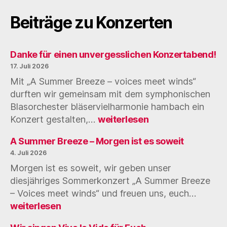
Beiträge zu Konzerten
Danke für einen unvergesslichen Konzertabend!
17. Juli 2026
Mit „A Summer Breeze – voices meet winds“
durften wir gemeinsam mit dem symphonischen
Blasorchester bläservielharmonie hambach ein
Danke
Konzert gestalten,…
weiterlesen
für
einen
A Summer Breeze – Morgen ist es soweit
unvergesslichen
4. Juli 2026
Konzertabend!
Morgen ist es soweit, wir geben unser
diesjähriges Sommerkonzert „A Summer Breeze
A
– Voices meet winds“ und freuen uns, euch…
Summ
weiterlesen
Breez
–