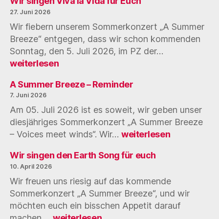
Wir singen Viva la Vida für Euch
Morge
27. Juni 2026
ist
Wir fiebern unserem Sommerkonzert „A Summer
es
Breeze“ entgegen, dass wir schon kommenden
soweit
Wir
Sonntag, den 5. Juli 2026, im PZ der…
singen
weiterlesen
Viva
la
A Summer Breeze – Reminder
Vida
7. Juni 2026
für
Am 05. Juli 2026 ist es soweit, wir geben unser
Euch
diesjähriges Sommerkonzert „A Summer Breeze
A
– Voices meet winds“. Wir…
weiterlesen
Summer
Breeze
Wir singen den Earth Song für euch
–
10. April 2026
Reminder
Wir freuen uns riesig auf das kommende
Sommerkonzert „A Summer Breeze“, und wir
möchten euch ein bisschen Appetit darauf
Wir
machen.…
weiterlesen