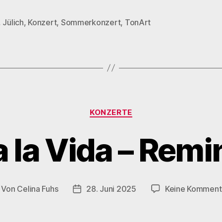
,
Jülich
,
Konzert
,
Sommerkonzert
,
TonArt
rter
Kategorien
KONZERTE
a la Vida – Remi
Von
Celina Fuhs
28. Juni 2025
Keine Komment
itragsautor
Veröffentlichungsdatum