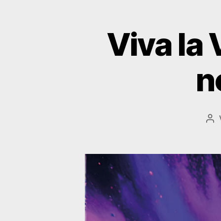
Viva la
n
Be