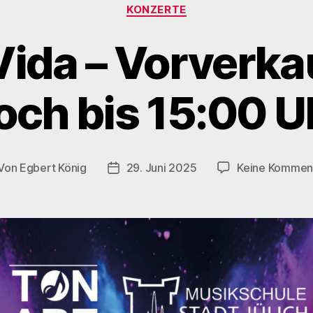
Kategorien
KONZERTE
 Vida – Vorverka
och bis 15:00 U
Von
Egbert König
29. Juni 2025
Keine Kommen
itragsautor
Veröffentlichungsdatum