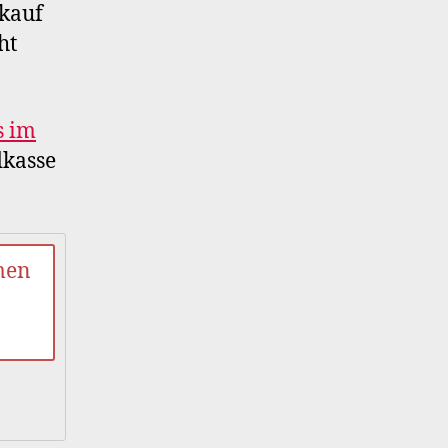
rkauf
ht
s im
dkasse
men