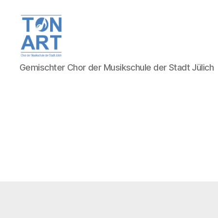
TonArt,
Gemischter Chor der Musikschule der Stadt Jülich
Chor
der
Musikschule
der
Stadt
Jülich