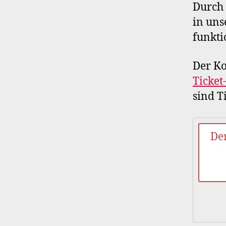
Durch 
in uns
funkti
Der Ko
Ticket
sind T
De