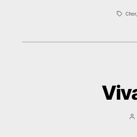
Chor
Schlagwö
Viv
Be