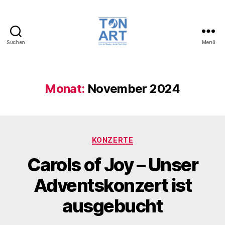
Suchen
Menü
TonArt,
Chor
der
Musikschule
Monat:
November 2024
der
Stadt
Jülich
Kategorien
KONZERTE
Carols of Joy – Unser
Adventskonzert ist
ausgebucht