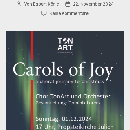
Von
Egbert König
22. November 2024
Beitragsautor
Veröffentlichungsdatum
zu
Keine Kommentare
Carols
of
Joy
–
Unser
Adventskonzert
ist
ausgebucht