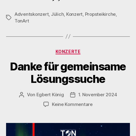
Adventskonzert
,
Jülich
,
Konzert
,
Propsteikirche
,
Schlagwörter
TonArt
Kategorien
KONZERTE
Danke für gemeinsame
Lösungssuche
Von
Egbert König
1. November 2024
Beitragsautor
Veröffentlichungsdatum
zu
Keine Kommentare
Danke
für
gemeinsame
Lösungssuche