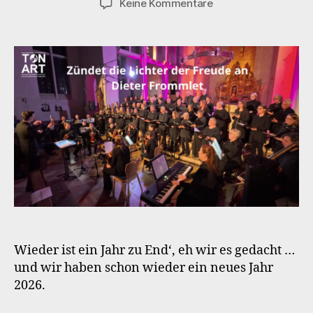
zu
Keine Kommentare
Wir
wünschen
ein
gutes
neues
Jahr
2026
Wieder ist ein Jahr zu End‘, eh wir es gedacht …
und wir haben schon wieder ein neues Jahr
2026.