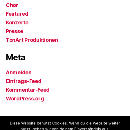
Chor
Featured
Konzerte
Presse
TonArt Produktionen
Meta
Anmelden
Eintrags-Feed
Kommentar-Feed
WordPress.org
Diese Website benutzt Cookies. Wenn du die Website weiter
© 2026
TonArt, Chor der
Nach oben
↑
nutzt, gehen wir von deinem Einverständnis aus.