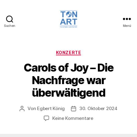
Suchen
Menü
TonArt,
Chor
der
Musikschule
Kategorien
KONZERTE
der
Carols of Joy – Die
Stadt
Jülich
Nachfrage war
überwältigend
Von
Egbert König
30. Oktober 2024
Beitragsautor
Veröffentlichungsdatum
zu
Keine Kommentare
Carols
of