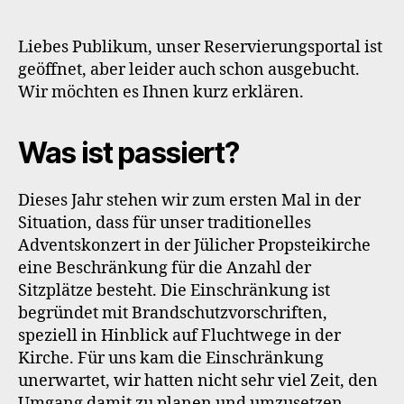
Joy
–
Die
Liebes Publikum, unser Reservierungsportal ist
Nachfrage
geöffnet, aber leider auch schon ausgebucht.
war
Wir möchten es Ihnen kurz erklären.
überwältigend
Was ist passiert?
Dieses Jahr stehen wir zum ersten Mal in der
Situation, dass für unser traditionelles
Adventskonzert in der Jülicher Propsteikirche
eine Beschränkung für die Anzahl der
Sitzplätze besteht. Die Einschränkung ist
begründet mit Brandschutzvorschriften,
speziell in Hinblick auf Fluchtwege in der
Kirche. Für uns kam die Einschränkung
unerwartet, wir hatten nicht sehr viel Zeit, den
Umgang damit zu planen und umzusetzen.