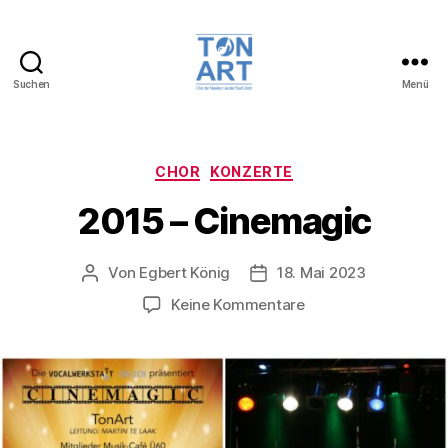
Suchen
Menü
TonArt,
Chor
der
Musikschule
Kategorien
CHOR
KONZERTE
der
2015 – Cinemagic
Stadt
Jülich
Von
Egbert König
18. Mai 2023
Beitragsautor
Veröffentlichungsdatum
zu
Keine Kommentare
2015
–
Cinemagic