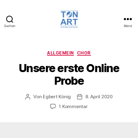
Suchen
Menü
TonArt,
Chor
der
Musikschule
Kategorien
ALLGEMEIN
CHOR
der
Unsere erste Online
Stadt
Jülich
Probe
Von
Egbert König
8. April 2020
Beitragsautor
Veröffentlichungsdatum
zu
1 Kommentar
Unsere
erste
Online
Probe