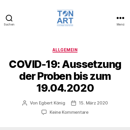
Suchen
Menü
TonArt,
Chor
der
Musikschule
Kategorien
ALLGEMEIN
der
COVID-19: Aussetzung
Stadt
Jülich
der Proben bis zum
19.04.2020
Von
Egbert König
15. März 2020
Beitragsautor
Veröffentlichungsdatum
zu
Keine Kommentare
COVID-
19: