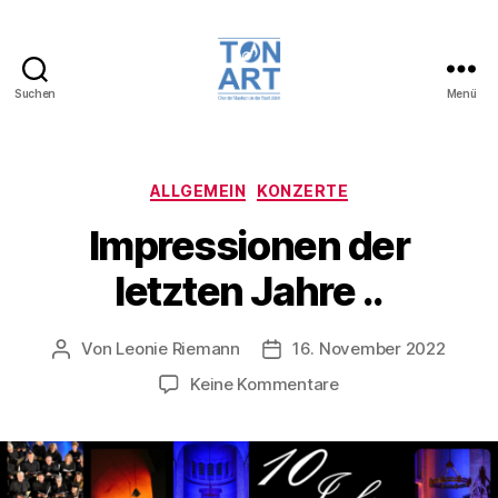
Suchen
Menü
TonArt,
Chor
der
Musikschule
Kategorien
ALLGEMEIN
KONZERTE
der
Impressionen der
Stadt
Jülich
letzten Jahre ..
Von
Leonie Riemann
16. November 2022
Beitragsautor
Veröffentlichungsdatum
zu
Keine Kommentare
Impressionen
der
letzten
Jahre